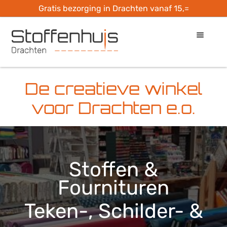
Gratis bezorging in Drachten vanaf 15,=
Ga
Ga
door
naar
naar
de
Home
navigatie
inhoud
De creatieve winkel
Openingstijden
voor Drachten e.o.
Check je stof
Hobbymaterialen
Stoffen &
Ateliers
Fournituren
Naailes bij…
Teken-, Schilder- &