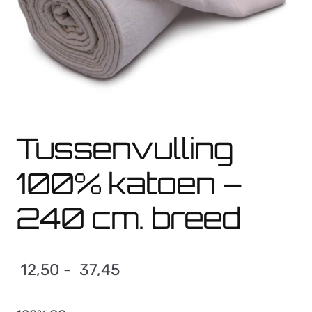
Weetjes
Veelgestelde vragen
Contact
Webshop
Tussenvulling
100% katoen –
240 cm. breed
Prijsklasse:
12,50
-
37,45
12,50