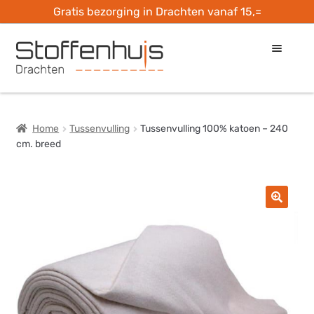
Gratis bezorging in Drachten vanaf 15,=
Ga
Ga
door
naar
naar
de
Home
navigatie
inhoud
Home
Tussenvulling
Tussenvulling 100% katoen – 240
Openingstijden
cm. breed
Check je stof
Hobbymaterialen
Ateliers
Naailes bij…