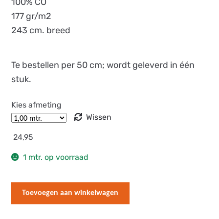
100% CO
tot
177 gr/m2
37,45
243 cm. breed
Te bestellen per 50 cm; wordt geleverd in één
stuk.
Kies afmeting
Wissen
24,95
1 mtr. op voorraad
Tussenvulling
Toevoegen aan winkelwagen
100%
katoen