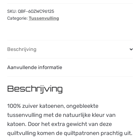
-
240
SKU:
QBF-6OZWC96125
Categorie:
Tussenvulling
cm.
breed
aantal
Beschrijving
Aanvullende informatie
Beschrijving
100% zuiver katoenen, ongebleekte
tussenvulling met de natuurlijke kleur van
katoen. Door het extra gewicht van deze
quiltvulling komen de quiltpatronen prachtig uit.