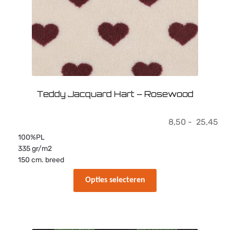
Teddy Jacquard Hart – Rosewood
Pri
8,50
-
25,45
8,
100%PL
tot
335 gr/m2
25
150 cm. breed
Dit
Opties selecteren
product
heeft
meerdere
variaties.