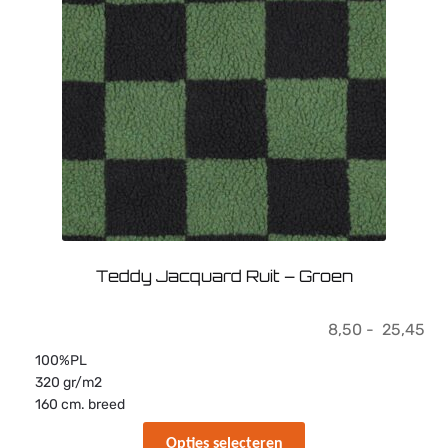
Deze
optie
kan
gekozen
worden
op
de
productpagina
Teddy Jacquard Ruit – Groen
Pri
8,50
-
25,45
8,
100%PL
tot
320 gr/m2
25
160 cm. breed
Dit
Opties selecteren