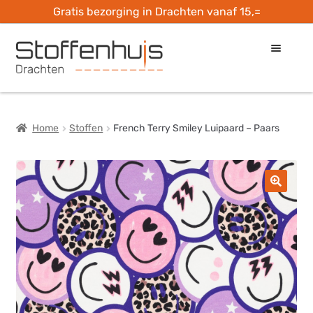
Gratis bezorging in Drachten vanaf 15,=
Ga
Ga
door
naar
naar
de
Home
navigatie
inhoud
Home
Stoffen
French Terry Smiley Luipaard – Paars
Openingstijden
Check je stof
Hobbymaterialen
Ateliers
Naailes bij…