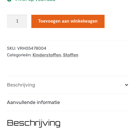
French
Toevoegen aan winkelwagen
Terry
Smiley
Luipaard
-
SKU:
VRH05478004
Categorieën:
Kinderstoffen
,
Stoffen
Paars
aantal
Beschrijving
Aanvullende informatie
Beschrijving