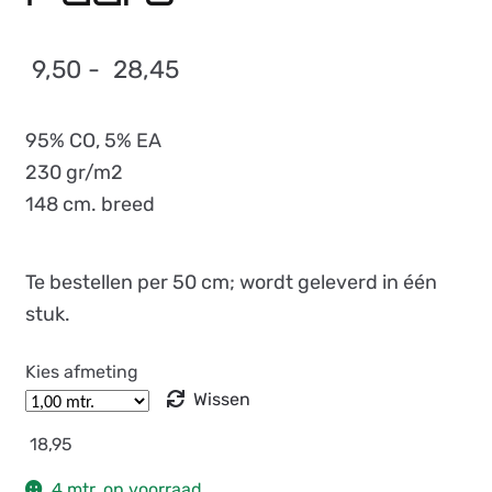
Prijsklasse:
9,50
-
28,45
9,50
95% CO, 5% EA
tot
230 gr/m2
28,45
148 cm. breed
Te bestellen per 50 cm; wordt geleverd in één
stuk.
Kies afmeting
Wissen
18,95
4 mtr. op voorraad