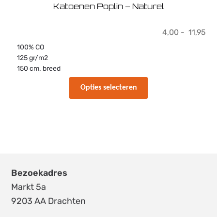
Katoenen Poplin – Naturel
Pri
4,00
-
11,95
4,
100% CO
tot
125 gr/m2
11
150 cm. breed
Dit
Opties selecteren
product
heeft
meerdere
variaties.
Deze
optie
kan
Bezoekadres
gekozen
Markt 5a
worden
9203 AA Drachten
op
de