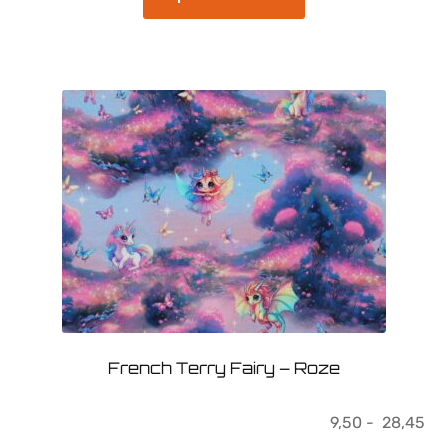
product
heeft
meerdere
variaties.
Deze
optie
kan
gekozen
worden
op
de
productpagina
French Terry Fairy – Roze
Pri
9,50
-
28,45
9,