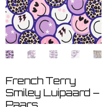
Weetjes
Veelgestelde vragen
Contact
Webshop
French Terry
Smiley Luipaard –
Paars