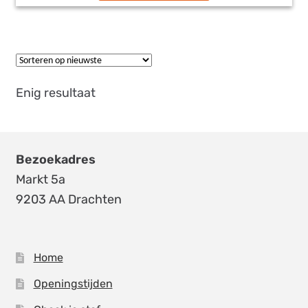
heeft
meerdere
variaties.
Deze
optie
Enig resultaat
kan
gekozen
worden
op
Bezoekadres
de
Markt 5a
productpagina
9203 AA Drachten
Home
Openingstijden