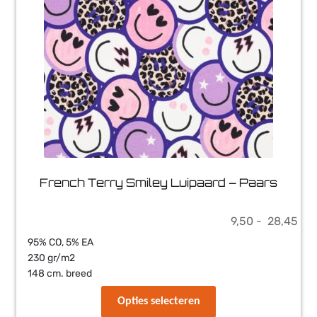
Weetjes
Veelgestelde vragen
Contact
Webshop
French Terry Smiley Luipaard – Paars
Prij
9,50
-
28,45
9,5
95% CO, 5% EA
tot
230 gr/m2
28
148 cm. breed
Dit
Opties selecteren
product