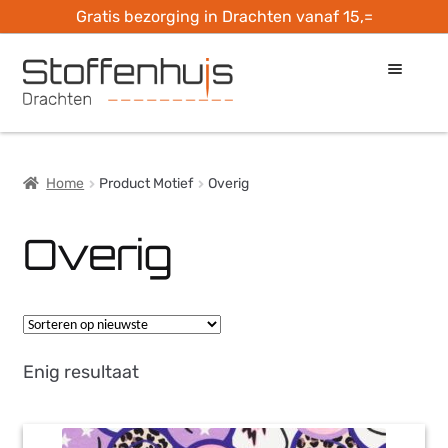
Gratis bezorging in Drachten vanaf 15,=
Ga
Ga
door
naar
naar
de
Home
navigatie
inhoud
Home
Product Motief
Overig
Openingstijden
Overig
Check je stof
Hobbymaterialen
Ateliers
Enig resultaat
Naailes bij…